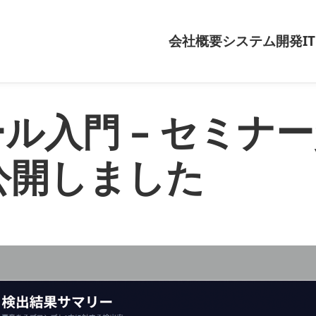
会社概要
システム開発
I
ール入門 – セミナ
 に公開しました