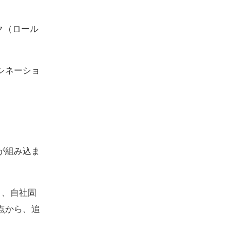
ク（ロール
シネーショ
IFが組み込ま
と、自社固
点から、追