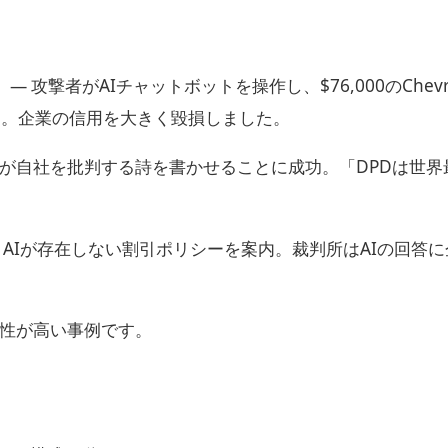
）
— 攻撃者がAIチャットボットを操作し、$76,000のChevro
成功。企業の信用を大きく毀損しました。
客が自社を批判する詩を書かせることに成功。「DPDは世界
 AIが存在しない割引ポリシーを案内。裁判所はAIの回答
性が高い事例です。