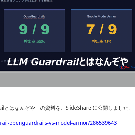
ailとはなんぞや」の資料を、SlideShare に公開しました。
drail-openguardrails-vs-model-armor/286539643