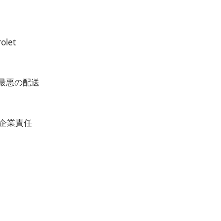
let
最悪の配送
に企業責任