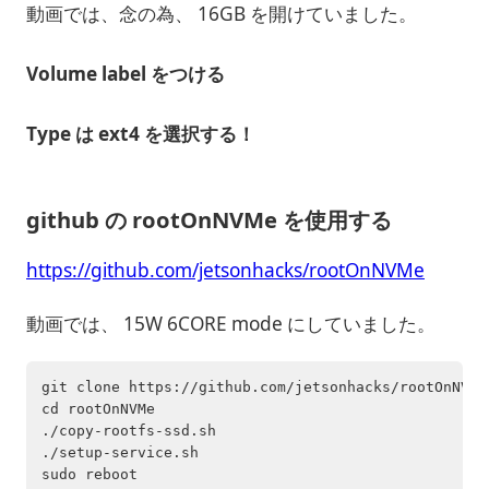
動画では、念の為、 16GB を開けていました。
Volume label をつける
Type は ext4 を選択する！
github の rootOnNVMe を使用する
https://github.com/jetsonhacks/rootOnNVMe
動画では、 15W 6CORE mode にしていました。
git clone https://github.com/jetsonhacks/rootOnNVMe

cd rootOnNVMe

./copy-rootfs-ssd.sh

./setup-service.sh

sudo reboot