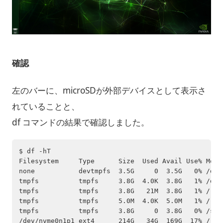
確認
左のバーに、microSDが外部デバイスとして表示さ
れていることと、
df コマンドの結果で確認しました。
$ df -hT

Filesystem     Type      Size  Used Avail Use% Mount
none           devtmpfs  3.5G     0  3.5G   0% /dev

tmpfs          tmpfs     3.8G  4.0K  3.8G   1% /dev/
tmpfs          tmpfs     3.8G   21M  3.8G   1% /run

tmpfs          tmpfs     5.0M  4.0K  5.0M   1% /run/
tmpfs          tmpfs     3.8G     0  3.8G   0% /sys/
/dev/nvme0n1p1 ext4      214G   34G  169G  17% /
