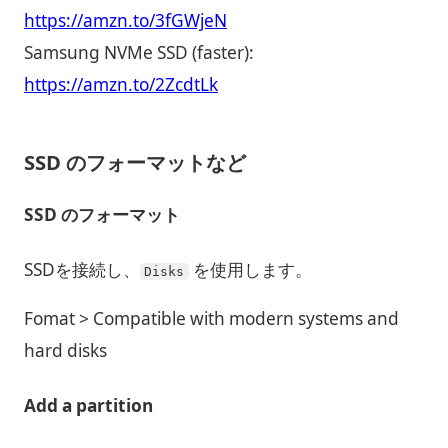
https://amzn.to/3fGWjeN
Samsung NVMe SSD (faster):
https://amzn.to/2ZcdtLk
SSD のフォーマットなど
SSD のフォーマット
SSDを接続し、
を使用します。
Disks
Fomat > Compatible with modern systems and
hard disks
Add a partition