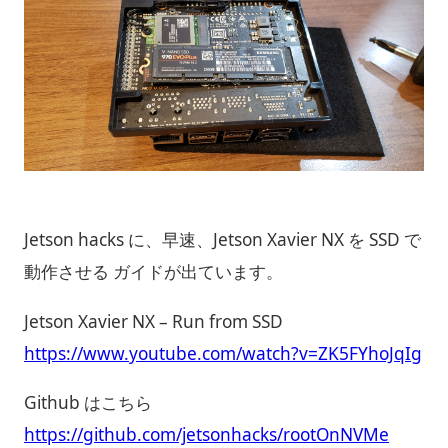
Jetson hacks に、早速、Jetson Xavier NX を SSD で
動作させる ガイドが出ています。
Jetson Xavier NX – Run from SSD
https://www.youtube.com/watch?v=ZK5FYhoJqIg
Github はこちら
https://github.com/jetsonhacks/rootOnNVMe