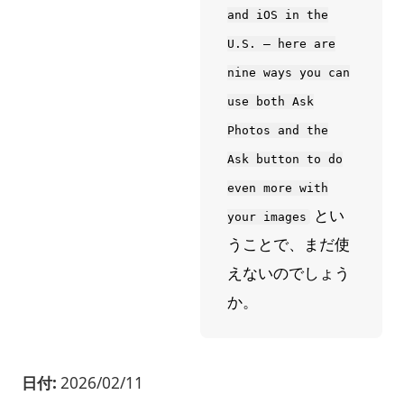
and iOS in the
U.S. — here are
nine ways you can
use both Ask
Photos and the
Ask button to do
even more with
とい
your images
うことで、まだ使
えないのでしょう
か。
日付:
2026/02/11