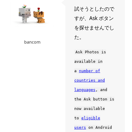
試そうとしたので
すが、Ask ボタン
を探せませんでし
た。
bancom
Ask Photos is
available in
a
number of
countries and
languages
, and
the Ask button is
now available
to
eligible
users
on Android